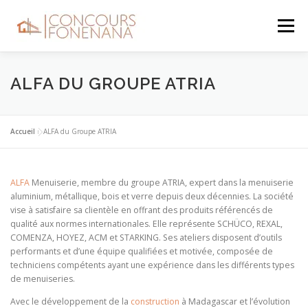
Aller
au
Menu
contenu
PRÉSENTATION
PARTENAIRES
DOCUMENTS
ALFA DU GROUPE ATRIA
LE JURY
INSCRIPTION
LES LAURÉATS
FAQ
Accueil
»
ALFA du Groupe ATRIA
ALFA
Menuiserie, membre du groupe ATRIA, expert dans la menuiserie
aluminium, métallique, bois et verre depuis deux décennies. La société
vise à satisfaire sa clientèle en offrant des produits référencés de
qualité aux normes internationales. Elle représente SCHÜCO, REXAL,
COMENZA, HOYEZ, ACM et STARKING. Ses ateliers disposent d’outils
performants et d’une équipe qualifiées et motivée, composée de
techniciens compétents ayant une expérience dans les différents types
de menuiseries.
Avec le développement de la
construction
à Madagascar et l’évolution